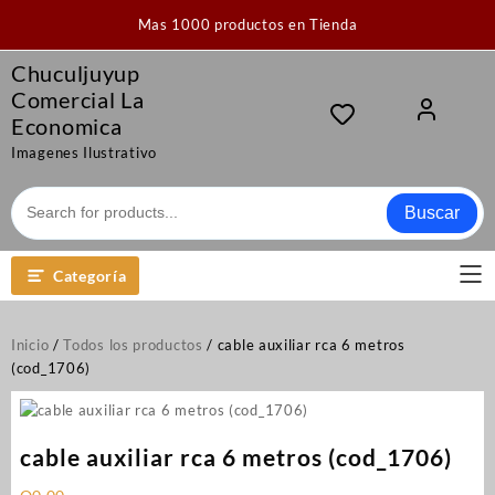
Saltar
Mas 1000 productos en Tienda
al
contenido
Chuculjuyup
Comercial La
Economica
Imagenes Ilustrativo
Buscar
Categoría
Inicio
/
Todos los productos
/ cable auxiliar rca 6 metros
(cod_1706)
cable auxiliar rca 6 metros (cod_1706)