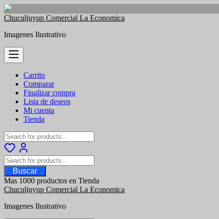
Saltar
Chuculjuyup Comercial La Economica
al
Imagenes Ilustrativo
contenido
Carrito
Comparar
Finalizar compra
Lista de deseos
Mi cuenta
Tienda
Buscar
Mas 1000 productos en Tienda
Chuculjuyup Comercial La Economica
Imagenes Ilustrativo