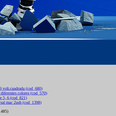
 9 volt.cuadrada (cod_680)
 diferentes colores (cod_570)
e 5, 6 (cod_821)
rsal mac 2usb (cod_1398)
1485)