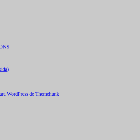
IONS
bida)
ara WordPress de Themehunk