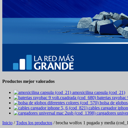
Productos mejor valorados
amoxicilina capsula (cod_21)
baterias rayobac
bolsa de globos
cables cargador iphon
cargadores unive
Inicio
/
Todos los productos
/ brocha wolfox 1 pugada y media (cod_