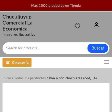
Saltar
Mas 1000 productos en Tienda
al
contenido
Chuculjuyup
Comercial La
Economica
Imagenes Ilustrativo
Buscar
Categoría
Inicio
/
Todos los productos
/ bon o bon chocolates (cod_54)