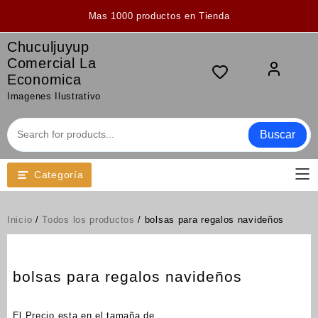
Saltar
Mas 1000 productos en Tienda
al
contenido
Chuculjuyup
Comercial La
Economica
Imagenes Ilustrativo
Buscar
Categoría
Inicio
/
Todos los productos
/ bolsas para regalos navideños
bolsas para regalos navideños
El Precio esta en el tamaña de