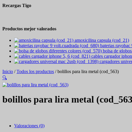
Recargas Tigo
Productos mejor valorados
amoxicilina capsula (cod_21)
baterias rayobac
bolsa de globos
cables cargador iphon
cargadores unive
Inicio
/
Todos los productos
/ bolillos para lira metal (cod_563)
🔍
bolillos para lira metal (cod_563
Valoraciones (0)