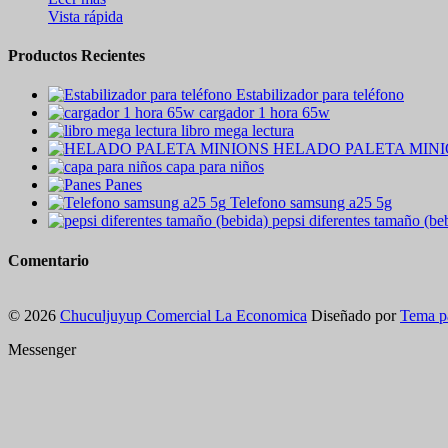
Vista rápida
Productos Recientes
Estabilizador para teléfono
cargador 1 hora 65w
libro mega lectura
HELADO PALETA MIN
capa para niños
Panes
Telefono samsung a25 5g
pepsi diferentes tamaño (be
Comentario
© 2026
Chuculjuyup Comercial La Economica
Diseñado por
Tema p
Messenger