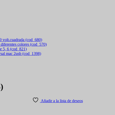
 9 volt.cuadrada (cod_680)
 diferentes colores (cod_570)
e 5, 6 (cod_821)
rsal mac 2usb (cod_1398)
)
Añadir a la lista de deseos