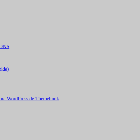
IONS
bida)
ara WordPress de Themehunk