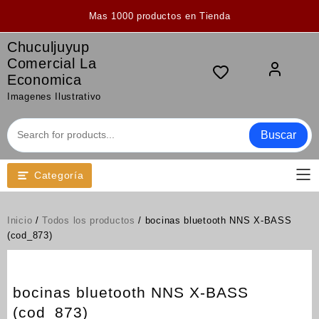
Saltar
Mas 1000 productos en Tienda
al
contenido
Chuculjuyup
Comercial La
Economica
Imagenes Ilustrativo
Buscar
Categoría
Inicio
/
Todos los productos
/ bocinas bluetooth NNS X-BASS
(cod_873)
bocinas bluetooth NNS X-BASS
(cod_873)