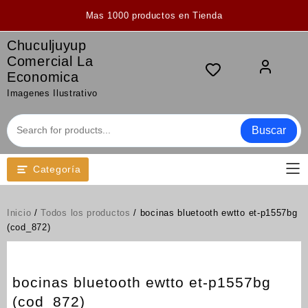
Saltar
Mas 1000 productos en Tienda
al
contenido
Chuculjuyup
Comercial La
Economica
Imagenes Ilustrativo
Buscar
Categoría
Inicio
/
Todos los productos
/ bocinas bluetooth ewtto et-p1557bg
(cod_872)
bocinas bluetooth ewtto et-p1557bg
(cod_872)