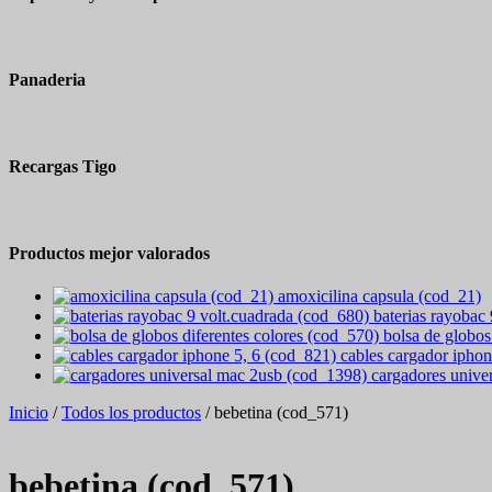
Panaderia
Recargas Tigo
Productos mejor valorados
amoxicilina capsula (cod_21)
baterias rayobac
bolsa de globos
cables cargador iphon
cargadores unive
Inicio
/
Todos los productos
/ bebetina (cod_571)
bebetina (cod_571)