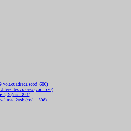
 9 volt.cuadrada (cod_680)
 diferentes colores (cod_570)
e 5, 6 (cod_821)
rsal mac 2usb (cod_1398)