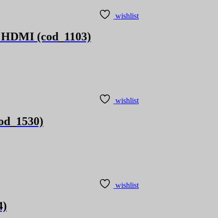
wishlist
a HDMI (cod_1103)
wishlist
cod_1530)
wishlist
4)