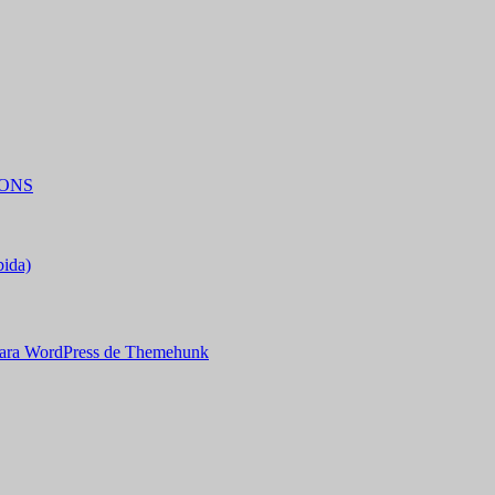
IONS
bida)
ara WordPress de Themehunk