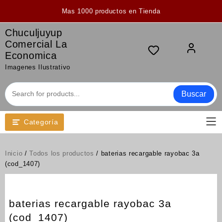
Saltar
Mas 1000 productos en Tienda
al
contenido
Chuculjuyup
Comercial La
Economica
Imagenes Ilustrativo
Buscar
Categoría
Inicio
/
Todos los productos
/ baterias recargable rayobac 3a
(cod_1407)
baterias recargable rayobac 3a
(cod_1407)