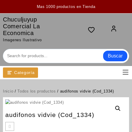
Saltar
Mas 1000 productos en Tienda
al
contenido
Chuculjuyup
Comercial La
Economica
Imagenes Ilustrativo
Buscar
Categoría
Inicio
/
Todos los productos
/ audifonos vidvie (Cod_1334)
audifonos vidvie (Cod_1334)