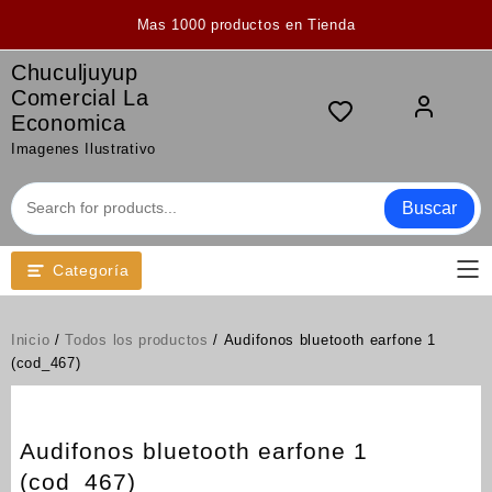
Saltar
Mas 1000 productos en Tienda
al
contenido
Chuculjuyup
Comercial La
Economica
Imagenes Ilustrativo
Buscar
Categoría
Inicio
/
Todos los productos
/ Audifonos bluetooth earfone 1
(cod_467)
Audifonos bluetooth earfone 1
(cod_467)