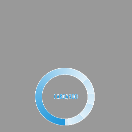
Tu
puntuación
*
Tu valoración
*
Nombre
*
Correo electrónico
*
Guarda mi nombre, correo
electrónico y web en este navegador