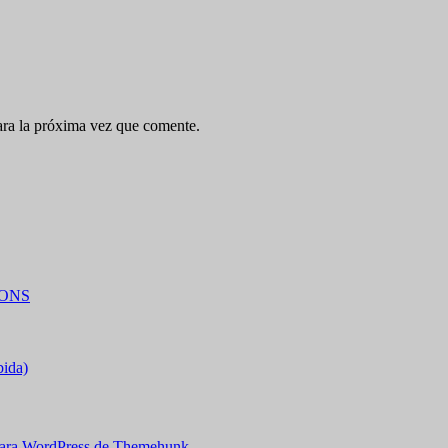
ara la próxima vez que comente.
IONS
bida)
ara WordPress de Themehunk