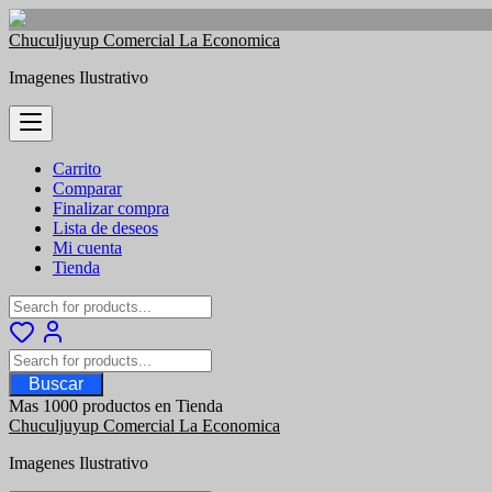
Saltar
Chuculjuyup Comercial La Economica
al
Imagenes Ilustrativo
contenido
Carrito
Comparar
Finalizar compra
Lista de deseos
Mi cuenta
Tienda
Buscar
Mas 1000 productos en Tienda
Chuculjuyup Comercial La Economica
Imagenes Ilustrativo