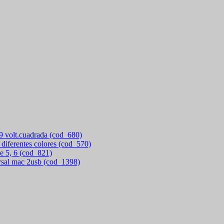
 9 volt.cuadrada (cod_680)
 diferentes colores (cod_570)
e 5, 6 (cod_821)
rsal mac 2usb (cod_1398)