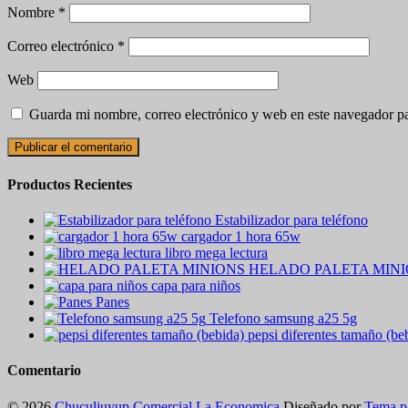
Nombre
*
Correo electrónico
*
Web
Guarda mi nombre, correo electrónico y web en este navegador p
Productos Recientes
Estabilizador para teléfono
cargador 1 hora 65w
libro mega lectura
HELADO PALETA MIN
capa para niños
Panes
Telefono samsung a25 5g
pepsi diferentes tamaño (be
Comentario
© 2026
Chuculjuyup Comercial La Economica
Diseñado por
Tema p